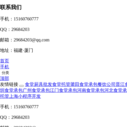
联系我们
手机：15160760777
QQ：29684203
邮箱：29684203@qq.com
地址：福建·厦门
首页
手机
分类
顶部
友情链接
食堂厨具批发
食堂托管
莆田食堂承包
餐饮公司
晋江
圳食堂承包
广州食堂承包
江门食堂承包
河南食堂承包
河北食堂承
托管
上海小程序开发
手机：15160760777
QQ：29684203