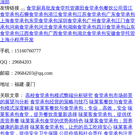
顶部
友情链接
食堂厨具批发
食堂托管
莆田食堂承包
餐饮公司
晋江
食堂承包
石狮食堂承包
浙江食堂承包
江苏食堂承包
广东食堂承包
上海食堂承包
东莞食堂承包
深圳食堂承包
广州食堂承包
江门食堂
承包
河南食堂承包
河北食堂承包
湖南食堂承包
四川食堂承包
山东
食堂承包
江西食堂承包
广西食堂承包
湖北食堂承包
安徽食堂托管
上海小程序开发
手机：15160760777
QQ：29684203
邮箱：29684203@qq.com
地址：福建·厦门
关联文章：
高校食堂承包模式弊端分析研究
食堂承包市场前景
的展望与分析
食堂承包经营的策略与技巧
味莱客餐饮与食堂承
包模式深度解读
味莱客餐饮与食堂承包：专业，高效，安全
味
莱客承包食堂，提升餐饮质量新选择
味莱客食堂承包，提供优
质营养餐
味莱客承包食堂的优势和特色
味莱客食堂承包：营养
健康的新选择
味莱客食堂承包，让您的员工吃得安心
味莱客承
包食堂，提供安全卫生保障
公司价值和社会责任
食堂承包注意