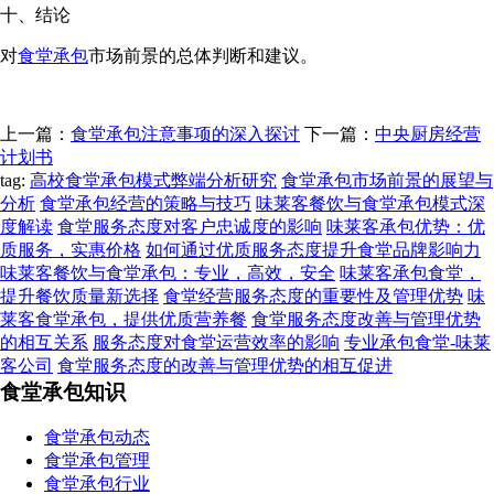
十、结论
对
食堂承包
市场前景的总体判断和建议。
上一篇：
食堂承包注意事项的深入探讨
下一篇：
中央厨房经营
计划书
tag:
高校食堂承包模式弊端分析研究
食堂承包市场前景的展望与
分析
食堂承包经营的策略与技巧
味莱客餐饮与食堂承包模式深
度解读
食堂服务态度对客户忠诚度的影响
味莱客承包优势：优
质服务，实惠价格
如何通过优质服务态度提升食堂品牌影响力
味莱客餐饮与食堂承包：专业，高效，安全
味莱客承包食堂，
提升餐饮质量新选择
食堂经营服务态度的重要性及管理优势
味
莱客食堂承包，提供优质营养餐
食堂服务态度改善与管理优势
的相互关系
服务态度对食堂运营效率的影响
专业承包食堂-味莱
客公司
食堂服务态度的改善与管理优势的相互促进
食堂承包知识
食堂承包动态
食堂承包管理
食堂承包行业