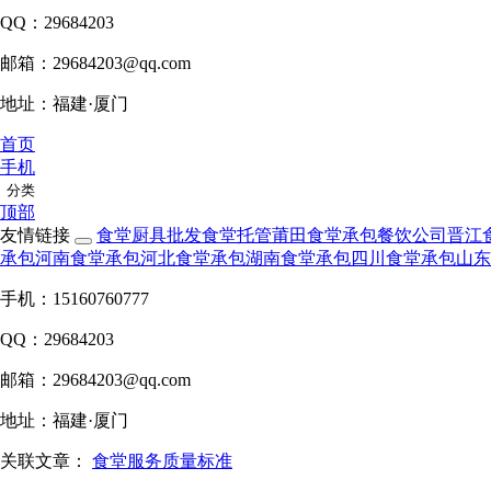
QQ：29684203
邮箱：29684203@qq.com
地址：福建·厦门
首页
手机
分类
顶部
友情链接
食堂厨具批发
食堂托管
莆田食堂承包
餐饮公司
晋江
承包
河南食堂承包
河北食堂承包
湖南食堂承包
四川食堂承包
山东
手机：15160760777
QQ：29684203
邮箱：29684203@qq.com
地址：福建·厦门
关联文章：
食堂服务质量标准