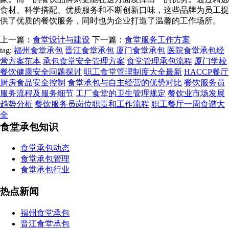
食材、科学搭配、优质服务和不断创新口味，这些品牌为员工提
供了优质的餐饮服务，同时也为企业打造了温馨的工作场所。
上一篇：
食堂设计与建设
下一篇：
食堂服务工作方案
tag:
福州食堂承包
晋江食堂承包
厦门食堂承包
医院食堂承包经
营方案范本
承包食堂安全管理方案
食堂管理承包流程
厦门学校
餐饮健康安全问题探讨
职工食堂管理制度大全最新
HACCP餐厅
厨房食品安全控制
食堂承包与自主经营的优势对比
餐饮服务员
服务流程及服务细节
工厂食堂的卫生管理规定
餐饮业市场发展
趋势分析
餐饮服务员岗位职责和工作流程
职工餐厅一周食谱大
全
食堂承包知识
食堂承包动态
食堂承包管理
食堂承包行业
热点新闻
福州食堂承包
晋江食堂承包