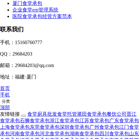
厦门食堂承包
企业食堂erp管理系统
医院食堂承包经营方案范本
联系我们
手机：15160760777
QQ：29684203
邮箱：29684203@qq.com
地址：福建·厦门
首页
手机
分类
顶部
友情链接
食堂厨具批发
食堂托管
莆田食堂承包
餐饮公司
晋江
食堂承包
石狮食堂承包
浙江食堂承包
江苏食堂承包
广东食堂承包
上海食堂承包
东莞食堂承包
深圳食堂承包
广州食堂承包
江门食堂
承包
河南食堂承包
河北食堂承包
湖南食堂承包
四川食堂承包
山东