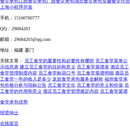
食堂承包
江西食堂承包
广西食堂承包
湖北食堂承包
安徽食堂托管
上海小程序开发
手机：15160760777
QQ：29684203
邮箱：29684203@qq.com
地址：福建·厦门
关联文章：
员工食堂的重要性和必要性有哪些
员工食堂菜单公
示信息表
建立员工食堂的目的和意义
员工食堂菜谱表
酒店员工
食堂管理制度内容
员工食堂标语口号
员工食堂菜谱明细
酒店员
工食堂一年的收入是多少
龙岩食堂承包服务全解析
福州食堂承
包价格分析与招标公告
员工食堂文化
员工食堂的意义和价值
员
工食堂的作用和意义
酒店员工食堂管理规定内容
员工食堂菜谱
食堂承包优势
招贤纳士
在线留言