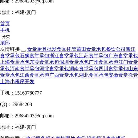
邮箱：29684203@qq.com
地址：福建·厦门
首页
手机
分类
顶部
友情链接
食堂厨具批发
食堂托管
莆田食堂承包
餐饮公司
晋江
食堂承包
石狮食堂承包
浙江食堂承包
江苏食堂承包
广东食堂承包
上海食堂承包
东莞食堂承包
深圳食堂承包
广州食堂承包
江门食堂
承包
河南食堂承包
河北食堂承包
湖南食堂承包
四川食堂承包
山东
食堂承包
江西食堂承包
广西食堂承包
湖北食堂承包
安徽食堂托管
上海小程序开发
手机：15160760777
QQ：29684203
邮箱：29684203@qq.com
地址：福建·厦门