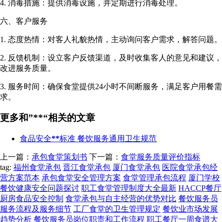
4. 消毒措施：提供消毒设施，并定期进行消毒处理。
六、客户服务
1. 态度热情：对客人礼貌热情，主动询问客户需求，解答问题。
2. 反馈机制：设立客户反馈渠道，及时收集客人的意见和建议，
改进服务质量。
3. 服务时间：确保食堂提供24小时不间断服务，满足客户用餐需
求。
更多和
”**“
相关的文章
食品安全
**
标准 餐饮服务通用卫生规范
上一篇：
承包食堂策划书
下一篇：
食堂服务质量评价指标
tag:
福州食堂承包
晋江食堂承包
厦门食堂承包
医院食堂承包经
营方案范本
承包食堂安全管理方案
食堂管理承包流程
厦门学校
餐饮健康安全问题探讨
职工食堂管理制度大全最新
HACCP餐厅
厨房食品安全控制
食堂承包与自主经营的优势对比
餐饮服务员
服务流程及服务细节
工厂食堂的卫生管理规定
餐饮业市场发展
趋势分析
餐饮服务员岗位职责和工作流程
职工餐厅一周食谱大